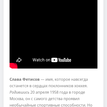
Слава Фетисов
— имя, которое навсегда
останется в сердцах поклонников хоккея.
Родившись
20 апреля 1958 года в городе
Москва, он с самого детства проявил
необычайные спортивные способности. Но