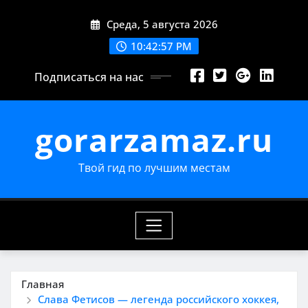
Перейти
Среда, 5 августа 2026
к
содержимому
10:42:57 PM
Подписаться на нас
gorarzamaz.ru
Твой гид по лучшим местам
Главная
Слава Фетисов — легенда российского хоккея,