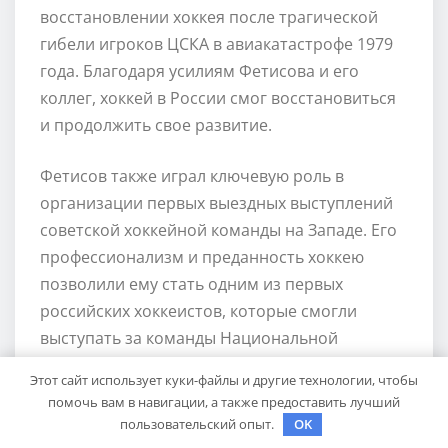
восстановлении хоккея после трагической
гибели игроков ЦСКА в авиакатастрофе 1979
года. Благодаря усилиям Фетисова и его
коллег, хоккей в России смог восстановиться
и продолжить свое развитие.
Фетисов также играл ключевую роль в
организации первых выездных выступлений
советской хоккейной команды на Западе. Его
профессионализм и преданность хоккею
позволили ему стать одним из первых
российских хоккеистов, которые смогли
выступать за команды Национальной
Хоккейной Лиги (НХЛ). Его успех в западной
Этот сайт использует куки-файлы и другие технологии, чтобы
лиге стал важным мотиватором для молодых
помочь вам в навигации, а также предоставить лучший
российских игроков и помог расширить
пользовательский опыт.
OK
возможности для их выступлений за