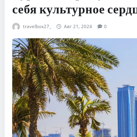
себя культурное серд
travelbox27_
Авг 21, 2024
0