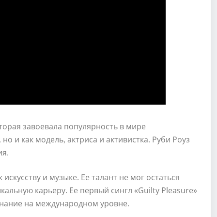
торая завоевала популярность в мире
 но и как модель, актриса и активистка. Руби Роуз
ия.
 искусству и музыке. Ее талант не мог остаться
альную карьеру. Ее первый сингл «Guilty Pleasure»
знание на международном уровне.