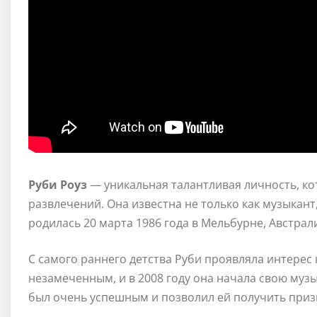
Руби Роуз
— уникальная талантливая личность, ко
развлечений. Она известна не только как музыкант,
родилась 20 марта 1986 года в Мельбурне, Австрал
С самого раннего детства Руби проявляла интерес к
незамеченным, и в 2008 году она начала свою музык
был очень успешным и позволил ей получить при