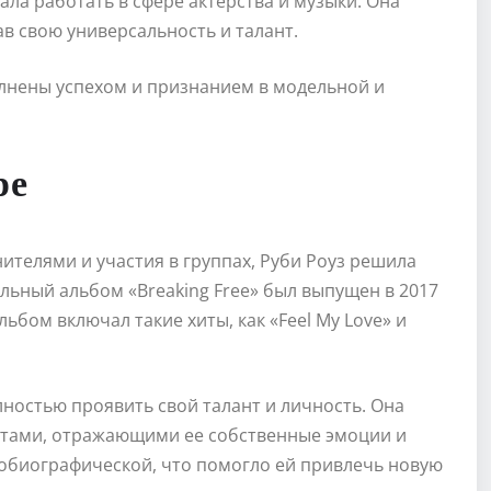
ала работать в сфере актёрства и музыки. Она
ав свою универсальность и талант.
олнены успехом и признанием в модельной и
ре
ителями и участия в группах, Руби Роуз решила
ольный альбом «Breaking Free» был выпущен в 2017
ьбом включал такие хиты, как «Feel My Love» и
лностью проявить свой талант и личность. Она
стами, отражающими ее собственные эмоции и
тобиографической, что помогло ей привлечь новую