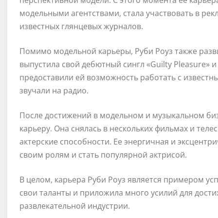
перспективной модели. С этого момента ее карьер
модельными агентствами, стала участвовать в рек
известных глянцевых журналов.
Помимо модельной карьеры, Руби Роуз также развив
выпустила свой дебютный сингл «Guilty Pleasure» и
предоставили ей возможность работать с известны
звучали на радио.
После достижений в модельном и музыкальном биз
карьеру. Она снялась в нескольких фильмах и тел
актерские способности. Ее энергичная и эксцентр
своим ролям и стать популярной актрисой.
В целом, карьера Руби Роуз является примером у
свои таланты и приложила много усилий для дости
развлекательной индустрии.