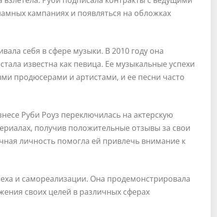
а взлетела: Руби подписала контракты с ведущими
ламных кампаниях и появляться на обложках
ала себя в сфере музыки. В 2010 году она
 стала известна как певица. Ее музыкальные успехи
ми продюсерами и артистами, и ее песни часто
несе Руби Роуз переключилась на актерскую
есериалах, получив положительные отзывы за свои
ичная личность помогла ей привлечь внимание к
спеха и самореализации. Она продемонстрировала
жения своих целей в различных сферах