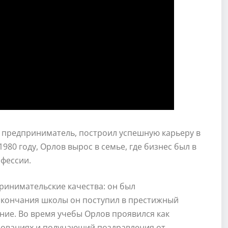
и предприниматель, построил успешную карьеру в
980 году, Орлов вырос в семье, где бизнес был в
офессии.
ринимательские качества: он был
окончания школы он поступил в престижный
ние. Во время учебы Орлов проявился как
дованиях и получающий поздравления от