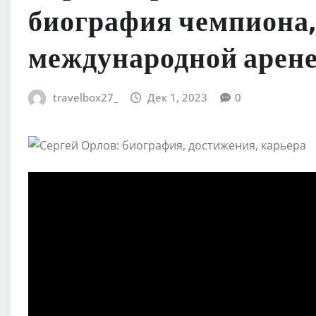
биография чемпиона,
международной арене
travelbox27_
Дек 1, 2023
0