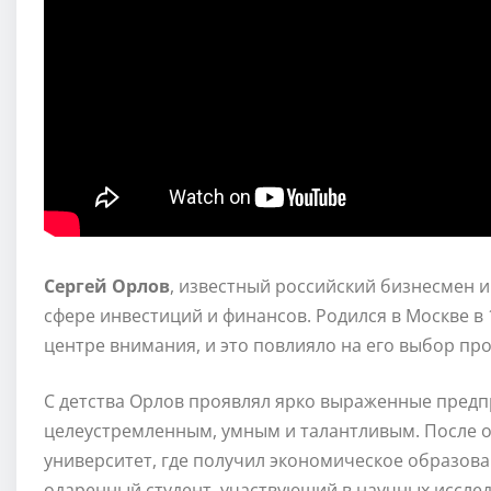
Сергей Орлов
, известный российский бизнесмен 
сфере инвестиций и финансов. Родился в Москве в 1
центре внимания, и это повлияло на его выбор пр
С детства Орлов проявлял ярко выраженные предп
целеустремленным, умным и талантливым. После 
университет, где получил экономическое образова
одаренный студент, участвующий в научных иссле