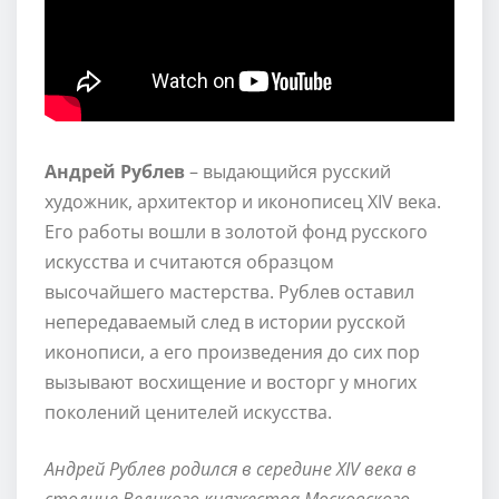
Андрей Рублев
– выдающийся русский
художник, архитектор и иконописец XIV века.
Его работы вошли в золотой фонд русского
искусства и считаются образцом
высочайшего мастерства. Рублев оставил
непередаваемый след в истории русской
иконописи, а его произведения до сих пор
вызывают восхищение и восторг у многих
поколений ценителей искусства.
Андрей Рублев родился в середине XIV века в
столице Великого княжества Московского –