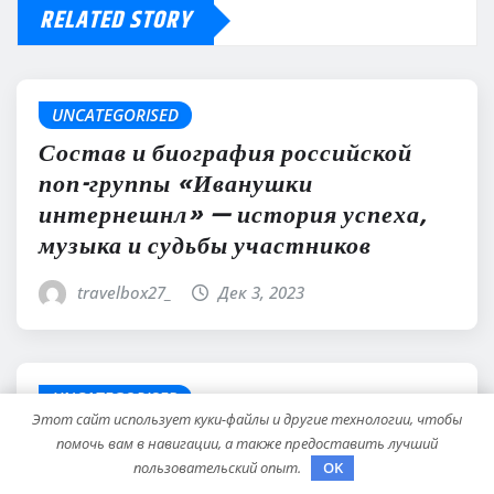
RELATED STORY
UNCATEGORISED
Состав и биография российской
поп-группы «Иванушки
интернешнл» — история успеха,
музыка и судьбы участников
travelbox27_
Дек 3, 2023
UNCATEGORISED
Этот сайт использует куки-файлы и другие технологии, чтобы
Политов Владимир — узнайте все
помочь вам в навигации, а также предоставить лучший
о его биографии, возрасте и
пользовательский опыт.
OK