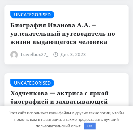
UNCATEGORISED
Биография Иванова А.А. –
увлекательный путеводитель по
жизни выдающегося человека
travelbox27_
Дек 3, 2023
UNCATEGORISED
Ходченкова — актриса с яркой
биографией и захватывающей
личной жизнью — узнайте все о
Этот сайт использует куки-файлы и другие технологии, чтобы
ней!
помочь вам в навигации, а также предоставить лучший
пользовательский опыт.
OK
travelbox27_
Дек 3, 2023