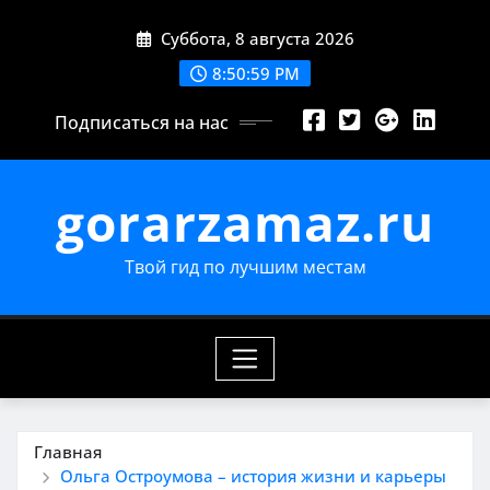
Перейти
Суббота, 8 августа 2026
к
содержимому
8:51:00 PM
Подписаться на нас
gorarzamaz.ru
Твой гид по лучшим местам
Главная
Ольга Остроумова – история жизни и карьеры