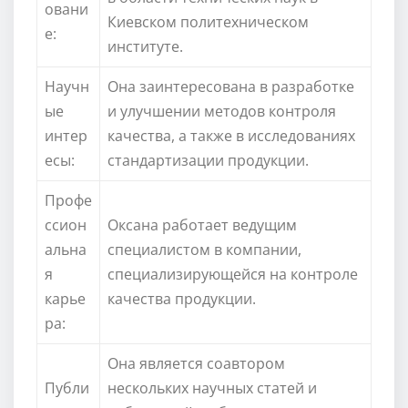
овани
Киевском политехническом
е:
институте.
Научн
Она заинтересована в разработке
ые
и улучшении методов контроля
интер
качества, а также в исследованиях
есы:
стандартизации продукции.
Профе
ссион
Оксана работает ведущим
альна
специалистом в компании,
я
специализирующейся на контроле
карье
качества продукции.
ра:
Она является соавтором
Публи
нескольких научных статей и