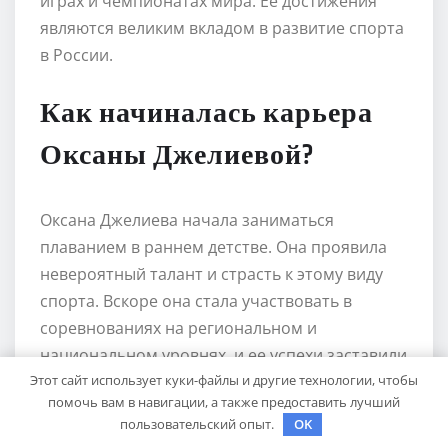
играх и чемпионатах мира. Ее достижения
являются великим вкладом в развитие спорта
в России.
Как начиналась карьера
Оксаны Джелиевой?
Оксана Джелиева начала заниматься
плаванием в раннем детстве. Она проявила
невероятный талант и страсть к этому виду
спорта. Вскоре она стала участвовать в
соревнованиях на региональном и
национальном уровнях, и ее успехи заставили
Этот сайт использует куки-файлы и другие технологии, чтобы
заметить тренеров и спортивных агентов. Ее
помочь вам в навигации, а также предоставить лучший
карьера пошла в гору, и она стала известной
пользовательский опыт.
OK
плавчихой во всем мире.