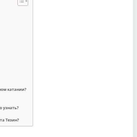
ном катании?
о узнать?
та Тезин?