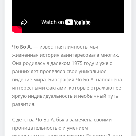
Чо Бо А.
— известная личность, чья
жизненная история заинтересовала многих.
Она родилась в далеком 1975 году и уже с
ранних лет проявляла свое уникальное
видение мира. Биография Чо Бо А. наполнена
интересными фактами, которые отражают ее
яркую индивидуальность и необычный путь
развития.
С детства Чо Бо А. была замечена своими
проницательностью и умением
воспринимать мир по-своему. Ее острый ум и