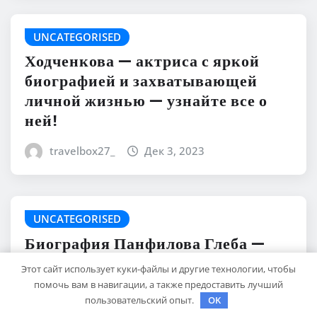
UNCATEGORISED
Ходченкова — актриса с яркой
биографией и захватывающей
личной жизнью — узнайте все о
ней!
travelbox27_
Дек 3, 2023
UNCATEGORISED
Биография Панфилова Глеба —
история его первой жены и
Этот сайт использует куки-файлы и другие технологии, чтобы
семейных отношений
помочь вам в навигации, а также предоставить лучший
пользовательский опыт.
OK
travelbox27_
Дек 3, 2023