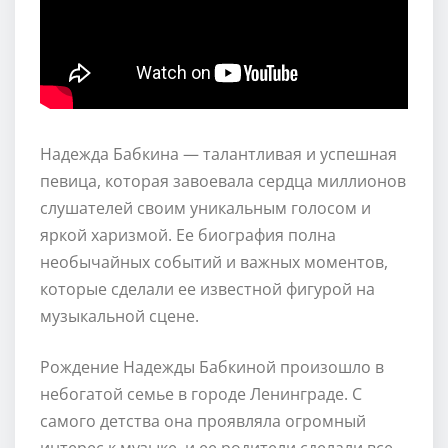
Надежда Бабкина — талантливая и успешная
певица, которая завоевала сердца миллионов
слушателей своим уникальным голосом и
яркой харизмой. Ее биография полна
необычайных событий и важных моментов,
которые сделали ее известной фигурой на
музыкальной сцене.
Рождение Надежды Бабкиной произошло в
небогатой семье в городе Ленинграде. С
самого детства она проявляла огромный
интерес к музыке, и ее родители сделали все