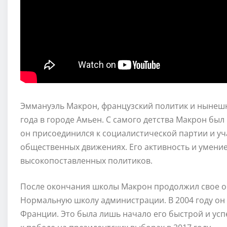
Эммануэль Макрон, французский политик и нынешн
года в городе Амьен. С самого детства Макрон был
он присоединился к социалистической партии и уч
общественных движениях. Его активность и умени
высокопоставленных политиков.
После окончания школы Макрон продолжил свое об
Нормальную школу администрации. В 2004 году он 
Франции. Это была лишь начало его быстрой и ус