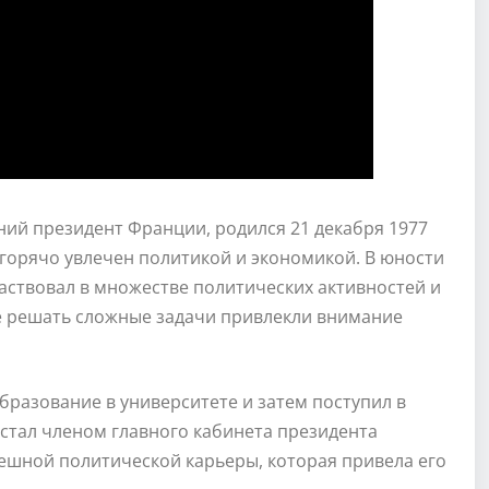
ий президент Франции, родился 21 декабря 1977
 горячо увлечен политикой и экономикой. В юности
аствовал в множестве политических активностей и
е решать сложные задачи привлекли внимание
разование в университете и затем поступил в
стал членом главного кабинета президента
пешной политической карьеры, которая привела его