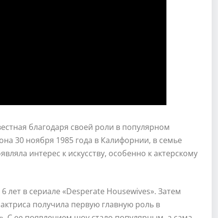
естная благодаря своей роли в популярном
на 30 ноября 1985 года в Калифорнии, в семье
вляла интерес к искусству, особенно к актерскому
6 лет в сериале «Desperate Housewives». Затем
 актриса получила первую главную роль в
 С ее появлением шоу стало популярным, а сама