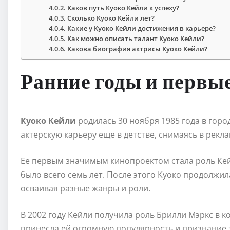
Каков путь Куоко Кейли к успеху?
Сколько Куоко Кейли лет?
Какие у Куоко Кейли достижения в карьере?
Как можно описать талант Куоко Кейли?
Какова биография актрисы Куоко Кейли?
Ранние годы и первы
Куоко Кейли
родилась 30 ноября 1985 года в гор
актерскую карьеру еще в детстве, снимаясь в рекл
Ее первым значимым кинопроектом стала роль Кейт
было всего семь лет. После этого Куоко продолжи
осваивая разные жанры и роли.
В 2002 году Кейли получила роль Брилли Мэркс в 
принесла ей огромную популярность и признание з