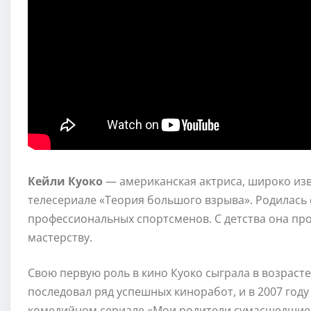
Кейли Куоко
— американская актриса, широко изв
телесериале «Теория большого взрыва». Родилась о
профессиональных спортсменов. С детства она проя
мастерству.
Свою первую роль в кино Куоко сыграла в возрасте 
последовал ряд успешных киноработ, и в 2007 году
комедийном сериале «Мои родители сумасшедшие».