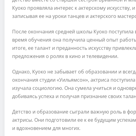
Куоко проявляла интерес к актерскому искусству, 
записывая ее на уроки танцев и актерского мастерс
После окончания средней школы Куоко поступила в
время обучения она получила ценный опыт работы 
итоге, ее талант и преданность искусству привлек
предложения о ролях в кино и телевидении.
Однако, Куоко не забывает об образовании и всег
окончания студии «Уильямсон», актриса поступила
изучала социологию. Она сумела учиться и одновр
добиваясь успеха и получая признание своих талан
Детство и образование сыграли важную роль в фор
актрисы. Они подготовили ее к ее будущим успехам
и вдохновением для многих.