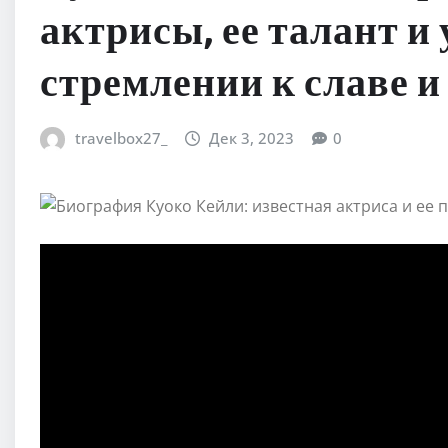
актрисы, ее талант и
стремлении к славе 
travelbox27_
Дек 3, 2023
0