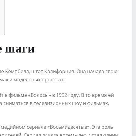
е шаги
оде Кемпбелл, штат Калифорния. Она начала свою
амах и модельных проектах.
 в фильме «Волосы» в 1992 году. В то время ей
ла сниматься в телевизионных шоу и фильмах,
комедийном сериале «Восьмидесятые». Эта роль
рителей. Сериал длился восемь лет и стал одним