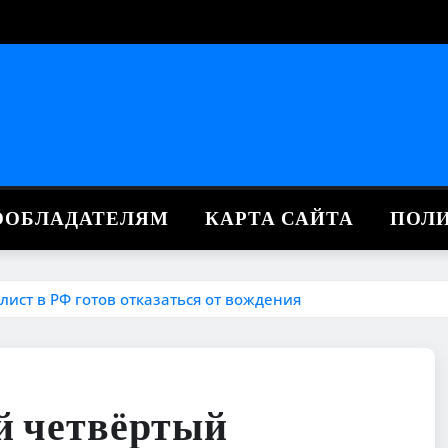
ВООБЛАДАТЕЛЯМ
КАРТА САЙТА
ПОЛ
ист в РФ готов отказаться от вождения
й четвёртый