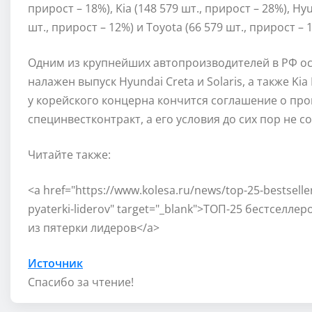
прирост – 18%), Kia (148 579 шт., прирост – 28%), Hyu
шт., прирост – 12%) и Toyota (66 579 шт., прирост – 
Одним из крупнейших автопроизводителей в РФ ост
налажен выпуск Hyundai Creta и Solaris, а также Ki
у корейского концерна кончится соглашение о про
специнвестконтракт, а его условия до сих пор не с
Читайте также:
<a href="https://www.kolesa.ru/news/top-25-bestsellero
pyaterki-liderov" target="_blank">ТОП-25 бестселлер
из пятерки лидеров</a>
Источник
Спасибо за чтение!