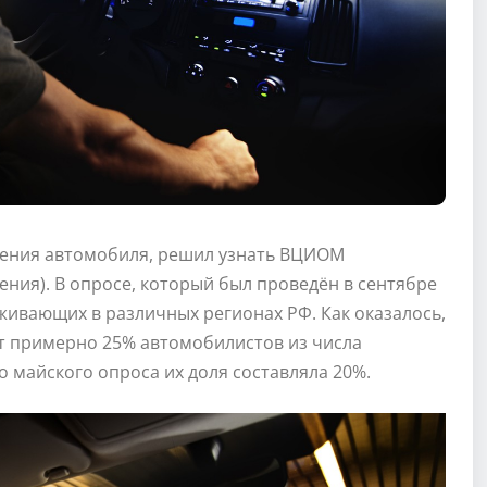
ждения автомобиля, решил узнать ВЦИОМ
ния). В опросе, который был проведён в сентябре
роживающих в различных регионах РФ. Как оказалось,
т примерно 25% автомобилистов из числа
 майского опроса их доля составляла 20%.