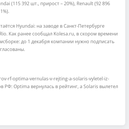
ndai (115 392 шт., прирост – 20%), Renault (92 896
11%).
аётся Hyundai: на заводе в Санкт-Петербурге
a Rio. Как ранее сообщал Kolesa.ru, в скором времени
мсборке: до 1 декабря компании нужно подписать
огласованы.
v-rf-optima-vernulas-v-rejting-a-solaris-vyletel-iz-
ов РФ: Optima вернулась в рейтинг, а Solaris вылетел