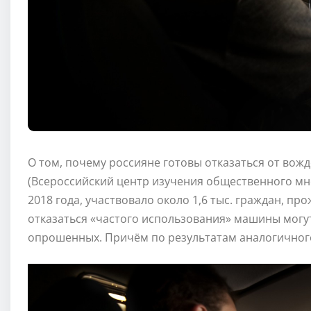
О том, почему россияне готовы отказаться от во
(Всероссийский центр изучения общественного мне
2018 года, участвовало около 1,6 тыс. граждан, п
отказаться «частого использования» машины могу
опрошенных. Причём по результатам аналогичного