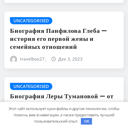
UNCATEGORISED
Биография Панфилова Глеба —
история его первой жены и
семейных отношений
travelbox27_
Дек 3, 2023
UNCATEGORISED
Биография Леры Тумановой — от
детства до успеха — талант,
Этот сайт использует куки-файлы и другие технологии, чтобы
карьера и магия творчества,
помочь вам в навигации, а также предоставить лучший
волшебная личная жизнь и
пользовательский опыт.
OK