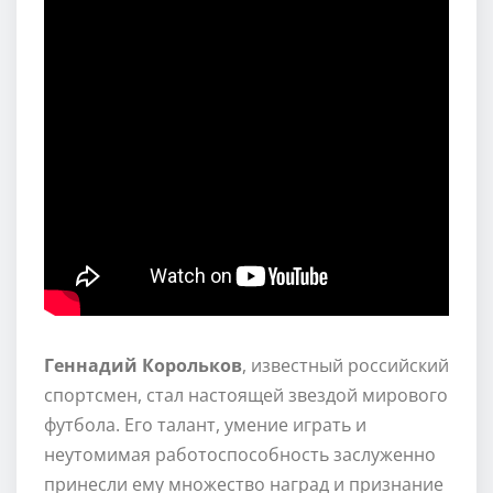
Геннадий Корольков
, известный российский
спортсмен, стал настоящей звездой мирового
футбола. Его талант, умение играть и
неутомимая работоспособность заслуженно
принесли ему множество наград и признание