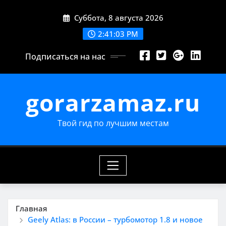
Перейти
Суббота, 8 августа 2026
к
содержимому
2:41:04 PM
Подписаться на нас
gorarzamaz.ru
Твой гид по лучшим местам
Главная
Geely Atlas: в России – турбомотор 1.8 и новое