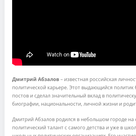
Дмитрий Абзалов
– известная российская личност
политической карьере. Этот выдающийся политик 
постов и сделал значительный вклад в политическу
биографии, национальности, личной жизни и роди
Дмитрий Абзалов родился в небольшом городе на 
политический талант с самого детства и уже в шко
школьных политических организациях. Его участие