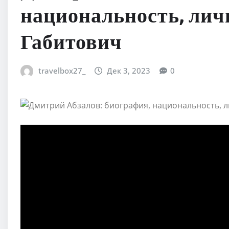
национальность, лич
Габитович
travelbox27_
Дек 3, 2023
0