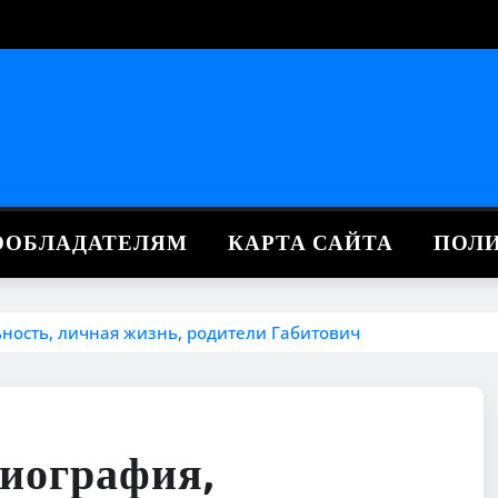
ВООБЛАДАТЕЛЯМ
КАРТА САЙТА
ПОЛ
ность, личная жизнь, родители Габитович
иография,