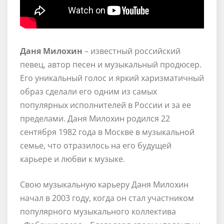
Даня Милохин
– известный российский
певец, автор песен и музыкальный продюсер.
Его уникальный голос и яркий харизматичный
образ сделали его одним из самых
популярных исполнителей в России и за ее
пределами. Даня Милохин родился 22
сентября 1982 года в Москве в музыкальной
семье, что отразилось на его будущей
карьере и любви к музыке.
Свою музыкальную карьеру Даня Милохин
начал в 2003 году, когда он стал участником
популярного музыкального коллектива