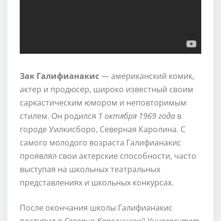
Зак Галифианакис
— американский комик,
актер и продюсер, широко известный своим
саркастическим юмором и неповторимым
стилем. Он родился
1 октября 1969 года
в
городе Уилкисборо, Северная Каролина. С
самого молодого возраста Галифианакис
проявлял свои актерские способности, часто
выступая на школьных театральных
представлениях и школьных конкурсах.
После окончания школы Галифианакис
поступил в
Северно-Каролинский Университет
,