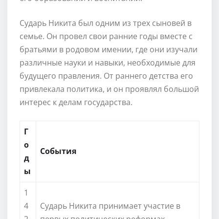
Сударь Никита был одним из трех сыновей в
семье. Он провел свои ранние годы вместе с
братьями в родовом имении, где они изучали
различные науки и навыки, необходимые для
будущего правления. От раннего детства его
привлекала политика, и он проявлял большой
интерес к делам государства.
Г
о
События
д
ы
1
4
Сударь Никита принимает участие в
2
первых политических реформах.