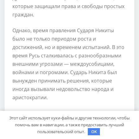
которые защищали права и свободы простых
граждан.
Однако, время правления Сударя Никиты
было не только периодом роста и
достижений, но и временем испытаний. В это
время Русь сталкивалась с разнообразными
внешними угрозами — междоусобицами,
войнами и погромами. Сударь Никита был
вынужден принимать решения, которые
иногда вызывали недовольство народа и
аристократии.
В конце правления Сударь Никита оставил
Этот сайт использует куки-файлы и другие технологии, чтобы
наследство сильного и благополучного
помочь вам в навигации, а также предоставить лучший
государства. Он стал одним из наиболее
пользовательский опыт.
OK
знаменитых правителей Руси и запечатлел