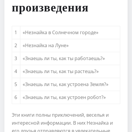
произведения
1
«Незнайка в Солнечном городе»
2
«Незнайка на Луне»
3
«Знаешь ли ты, как ты работаешь?»
4
«Знаешь ли ты, как ты растешь?»
5
«Знаешь ли ты, как устроена Земля?»
6
«Знаешь ли ты, как устроен робот?»
Эти книги полны приключений, веселья и
интересной информации. В них Незнайка и
его друзья отправляются в увлекательные