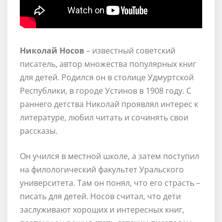
Николай Носов
– известный советский
писатель, автор множества популярных книг
для детей. Родился он в столице Удмуртской
Республики, в городе Устинов в 1908 году. С
раннего детства Николай проявлял интерес к
литературе, любил читать и сочинять свои
рассказы.
Он учился в местной школе, а затем поступил
на филологический факультет Уральского
университета. Там он понял, что его страсть –
писать для детей. Носов считал, что дети
заслуживают хороших и интересных книг,