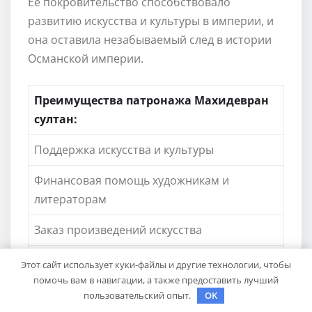
Ее покровительство способствовало
развитию искусства и культуры в империи, и
она оставила незабываемый след в истории
Османской империи.
Преимущества патронажа Махидевран
султан:
Поддержка искусства и культуры
Финансовая помощь художникам и
литераторам
Заказ произведений искусства
Личная встреча и консультации с
Этот сайт использует куки-файлы и другие технологии, чтобы
патронами
помочь вам в навигации, а также предоставить лучший
пользовательский опыт.
OK
Развитие творческого потенциала