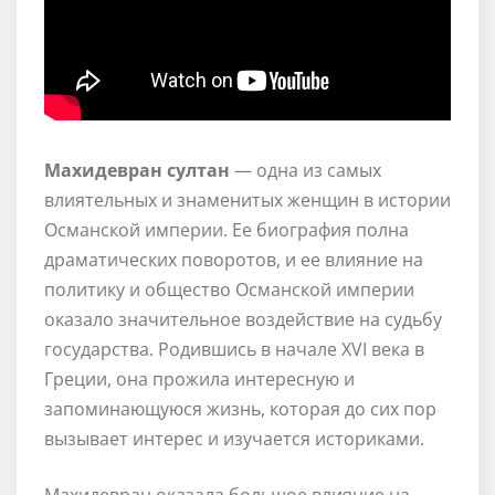
Махидевран султан
— одна из самых
влиятельных и знаменитых женщин в истории
Османской империи. Ее биография полна
драматических поворотов, и ее влияние на
политику и общество Османской империи
оказало значительное воздействие на судьбу
государства. Родившись в начале XVI века в
Греции, она прожила интересную и
запоминающуюся жизнь, которая до сих пор
вызывает интерес и изучается историками.
Махидевран оказала большое влияние на