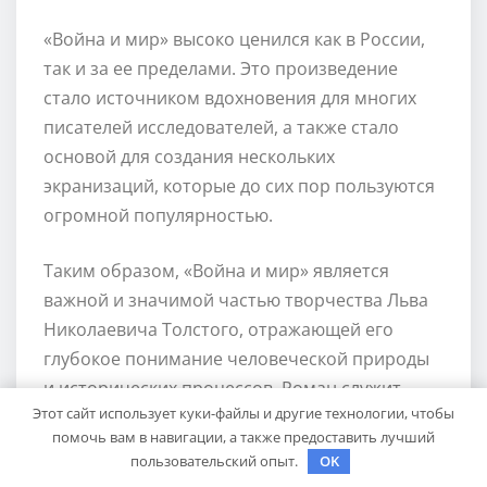
«Война и мир» высоко ценился как в России,
так и за ее пределами. Это произведение
стало источником вдохновения для многих
писателей исследователей, а также стало
основой для создания нескольких
экранизаций, которые до сих пор пользуются
огромной популярностью.
Таким образом, «Война и мир» является
важной и значимой частью творчества Льва
Николаевича Толстого, отражающей его
глубокое понимание человеческой природы
и исторических процессов. Роман служит
Этот сайт использует куки-файлы и другие технологии, чтобы
наглядным примером искусства и
помочь вам в навигации, а также предоставить лучший
литературы, способным вызвать настоящие
пользовательский опыт.
OK
чувства и эмоции у своих читателей.