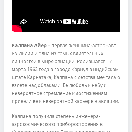
Калпана Айер
– первая женщина-астронавт
из Индии и одна из самых влиятельных
личностей в мире авиации. Родившаяся 17
марта 1962 года в городе Карнул в индийском
штате Карнатака, Калпана с детства мечтала о
взлете над облаками. Ее любовь к небу и
невероятное стремление к достижениям
привели ее к невероятной карьере в авиации.
Калпана получила степень инженера-
аэрокосмического приборостроения в
Университете штата Техас в Арлингтоне и