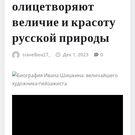
олицетворяют
величие и красоту
русской природы
travelbox27_
Дек 1, 2023
0