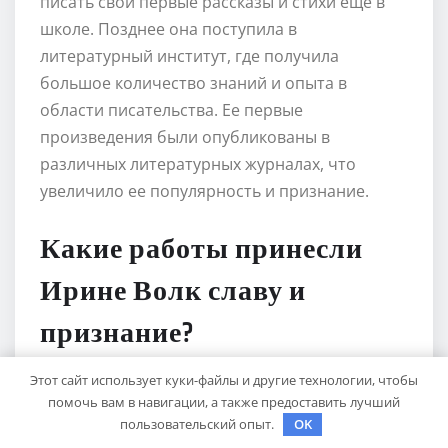
писать свои первые рассказы и стихи еще в
школе. Позднее она поступила в
литературный институт, где получила
большое количество знаний и опыта в
области писательства. Ее первые
произведения были опубликованы в
различных литературных журналах, что
увеличило ее популярность и признание.
Какие работы принесли
Ирине Волк славу и
признание?
Этот сайт использует куки-файлы и другие технологии, чтобы
В течение своей карьеры Ирина Волк
помочь вам в навигации, а также предоставить лучший
написала множество книг, рассказов и
пользовательский опыт.
OK