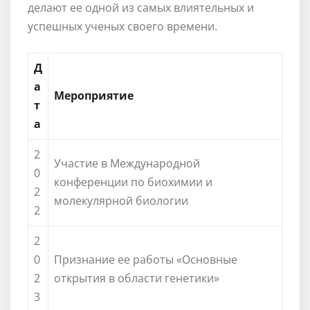
делают ее одной из самых влиятельных и
успешных ученых своего времени.
Д
а
Мероприятие
т
а
2
Участие в Международной
0
конференции по биохимии и
2
молекулярной биологии
2
2
0
Признание ее работы «Основные
2
открытия в области генетики»
3