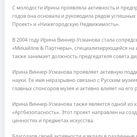
С молодости Ирина проявляла активность и предпр
годов она основала и руководила рядом успешных
Проект» и «Нижегородскую Недвижимость».
В 2004 году Ирина Виннер-Усманова стала сопред
«Михайлов & Партнеры», специализирующейся на и
также занимает должность председателя совета д
Ирина Виннер-Усманова проявляет активную поддер
науки. Ее имя неразрывно связано с Русским музее
главных спонсоров музея и активно влияет на его
Ирина Виннер-Усманова также является одной из к
«Артбезопасность». Этот проект направлен на соз
ценностях и предметах искусства.
Благодаря своей активности и вкладу в различны