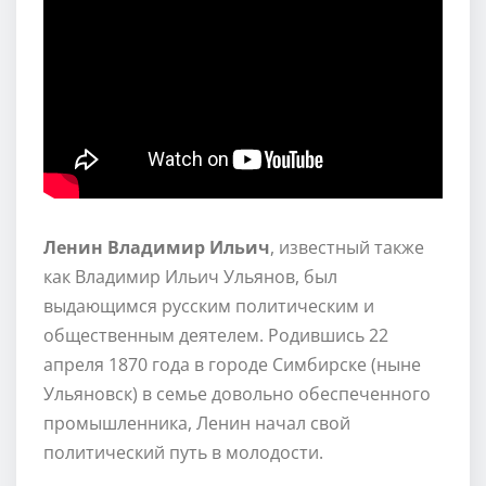
Ленин Владимир Ильич
, известный также
как Владимир Ильич Ульянов, был
выдающимся русским политическим и
общественным деятелем. Родившись 22
апреля 1870 года в городе Симбирске (ныне
Ульяновск) в семье довольно обеспеченного
промышленника, Ленин начал свой
политический путь в молодости.