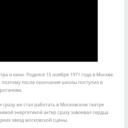
ра и кино. Родился 15 ноября 1971 года в Москве.
у, поэтому после окончания школы поступил в
роганова.
и сразу же стал работать в Московском театре
имой энергетикой актер сразу завоевал сердца
ярких звезд московской сцены.