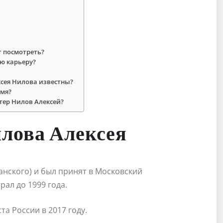
т посмотреть?
ую карьеру?
сея Нилова известны?
емя?
тер Нилов Алексей?
лова Алексея
анского) и был принят в Московский
рал до 1999 года.
а России в 2017 году.