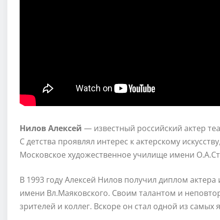
Нилов Алексей
— известный российский актер теат
С детства проявлял интерес к актерскому искусств
Московское художественное училище имени О.А.Ст
В 1993 году Алексей Нилов получил диплом актера 
имени Вл.Маяковского. Своим талантом и неповтор
зрителей и коллег. Вскоре он стал одной из самых 