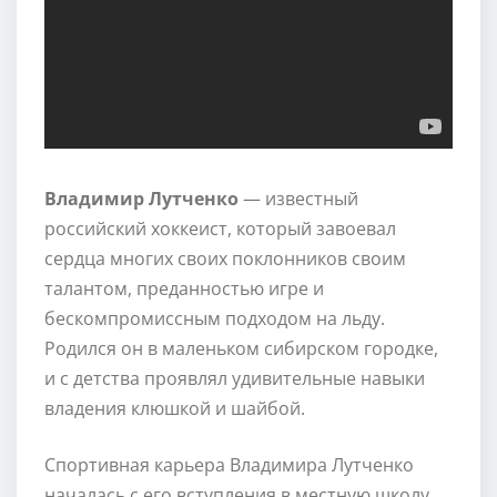
Владимир Лутченко
— известный
российский хоккеист, который завоевал
сердца многих своих поклонников своим
талантом, преданностью игре и
бескомпромиссным подходом на льду.
Родился он в маленьком сибирском городке,
и с детства проявлял удивительные навыки
владения клюшкой и шайбой.
Спортивная карьера Владимира Лутченко
началась с его вступления в местную школу