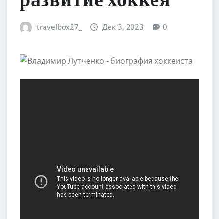
развитие хоккея
travelbox27_
Дек 3, 2023
0