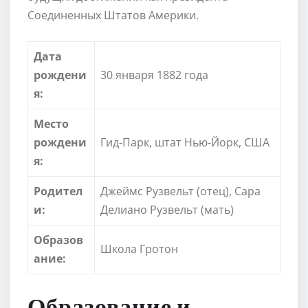
Соединенных Штатов Америки.
Дата
рождени
30 января 1882 года
я:
Место
рождени
Гид-Парк, штат Нью-Йорк, США
я:
Родител
Джеймс Рузвельт (отец), Сара
и:
Делиано Рузвельт (мать)
Образов
Школа Гротон
ание:
Образование и