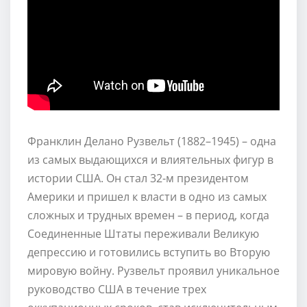
Франклин Делано Рузвельт (1882–1945) – одна
из самых выдающихся и влиятельных фигур в
истории США. Он стал 32-м президентом
Америки и пришел к власти в одно из самых
сложных и трудных времен – в период, когда
Соединенные Штаты переживали Великую
депрессию и готовились вступить во Вторую
мировую войну. Рузвельт проявил уникальное
руководство США в течение трех