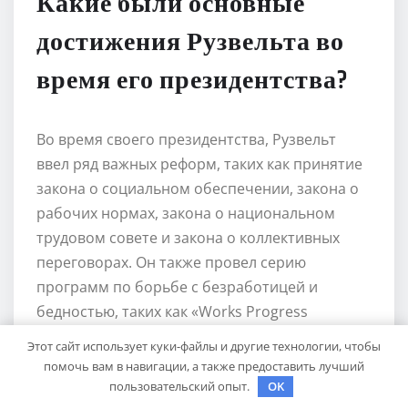
Какие были основные
достижения Рузвельта во
время его президентства?
Во время своего президентства, Рузвельт
ввел ряд важных реформ, таких как принятие
закона о социальном обеспечении, закона о
рабочих нормах, закона о национальном
трудовом совете и закона о коллективных
переговорах. Он также провел серию
программ по борьбе с безработицей и
бедностью, таких как «Works Progress
Administration» и «Civilian Conservation Corps».
Этот сайт использует куки-файлы и другие технологии, чтобы
помочь вам в навигации, а также предоставить лучший
Какие были основные
пользовательский опыт.
OK