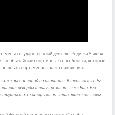
смен и государственный деятель. Родился 5 июня
явил необычайные спортивные способности, которые
успешных спортсменов своего поколения.
тских соревнований по плаванию. В школьные годы
авливал рекорды и получал золотые медали. Его
е трудности, с которыми он сталкивался на своем
емой фигурой в мировом спорте. Он побил