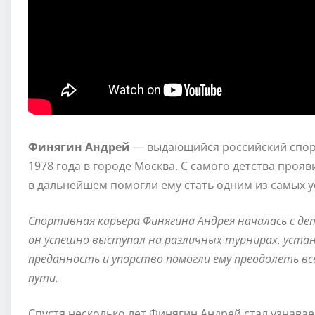
Финягин Андрей
— выдающийся российский спорт
1978 года в городе Москва. С самого детства про
в дальнейшем помогли ему стать одним из самых 
Спортивная карьера Финягина Андрея началась с де
он успешно выступал на различных турнирах, устан
преданность и упорство помогли ему преодолеть вс
пути.
Спустя несколько лет Финягин Андрей стал узнава