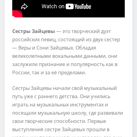
Сестры Зайцевы
— это творческий дуэт
российских певиц, состоящий из двух сестер
— Веры и Сони Зайцевых. Обладая
великолепными вокальными данными, они
заслужили признание и популярность как в
России, так и за её пределами.
Сестры Зайцевы начали свой музыкальный
путь уже с раннего детства. Они учились
играть на музыкальных инструментах и
посещали музыкальную школу, где развивали
свои творческие способности. Первые
выступления сестре Зайцевых прошли в