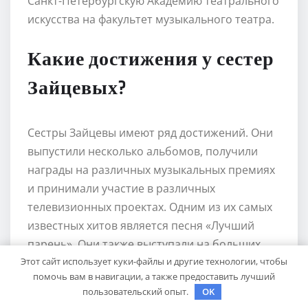
Санкт-Петербургскую Академию театрального
искусства на факультет музыкального театра.
Какие достижения у сестер
Зайцевых?
Сестры Зайцевы имеют ряд достижений. Они
выпустили несколько альбомов, получили
награды на различных музыкальных премиях
и принимали участие в различных
телевизионных проектах. Одним из их самых
известных хитов является песня «Лучший
парень». Они также выступали на больших
Этот сайт использует куки-файлы и другие технологии, чтобы
концертных площадках и гастролировали по
помочь вам в навигации, а также предоставить лучший
разным странам.
пользовательский опыт.
OK