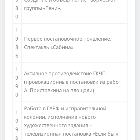
8
группы «Тени».
0
1
9
Первое постановочное появление.
8
Спектакль «Сабина».
6
1
Активное противодействие ГКЧП
9
(провокационные постановки из работ
9
А. Приставкина на площади)
0
Работа в ГАРФ и исправительной
1
колонии, исполнение нового
9
художественного задания –
9
телевизионная постановка «Если бы я
6