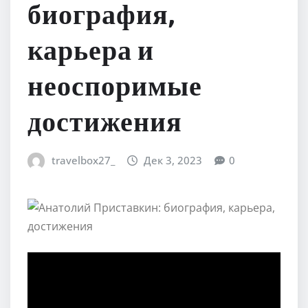
биография,
карьера и
неоспоримые
достижения
travelbox27_
Дек 3, 2023
0