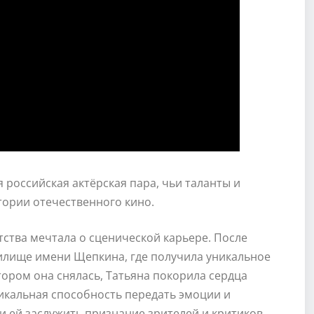
я российская актёрская пара, чьи таланты и
тории отечественного кино.
тства мечтала о сценической карьере. После
илище имени Щепкина, где получила уникальное
тором она снялась, Татьяна покорила сердца
никальная способность передать эмоции и
 ей заслужить признание зрителей и критиков.