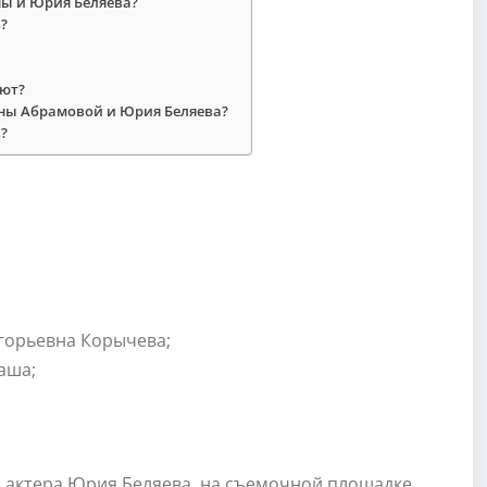
ны и Юрия Беляева?
?
яют?
яны Абрамовой и Юрия Беляева?
?
игорьевна Корычева;
аша;
а, актера Юрия Беляева, на съемочной площадке