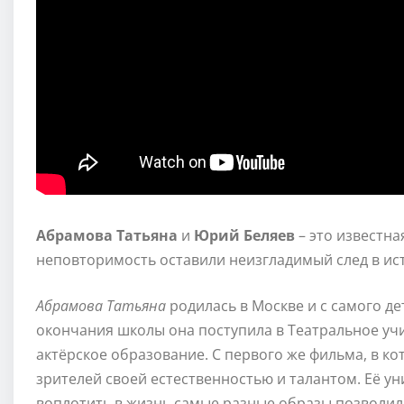
Абрамова Татьяна
и
Юрий Беляев
– это известна
неповторимость оставили неизгладимый след в ис
Абрамова Татьяна
родилась в Москве и с самого де
окончания школы она поступила в Театральное уч
актёрское образование. С первого же фильма, в ко
зрителей своей естественностью и талантом. Её у
воплотить в жизнь самые разные образы позволили