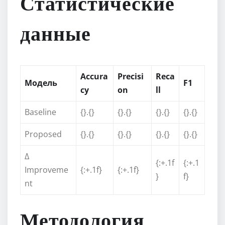
Статистические
данные
Accura
Precisi
Reca
Модель
F1
cy
on
ll
Baseline
{}.{}
{}.{}
{}.{}
{}.{}
Proposed
{}.{}
{}.{}
{}.{}
{}.{}
Δ
{:+.1f
{:+.1
Improveme
{:+.1f}
{:+.1f}
}
f}
nt
Методология