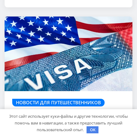
НОВОСТИ ДЛЯ ПУТЕШЕСТВЕННИКОВ
Запись на визу в Посольство
Этот сайт использует куки-файлы и другие технологии, чтобы
США: Пошаговое руководство
помочь вам в навигации, а также предоставить лучший
пользовательский опыт.
OK
travelbox27_
Сен 26, 2024