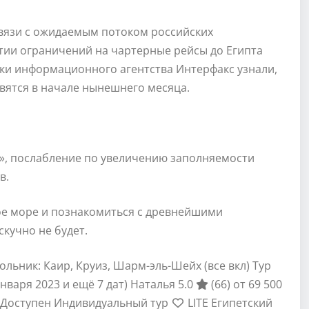
вязи с ожидаемым потоком российских
тии ограничений на чартерные рейсы до Египта
ики информационного агентства Интерфакс узнали,
вятся в начале нынешнего месяца.
y», послабление по увеличению заполняемости
в.
ное море и познакомиться с древнейшими
скучно не будет.
ольник: Каир, Круиз, Шарм-эль-Шейх (все вкл) Тур
 января 2023 и ещё 7 дат)
Наталья 5.0
(66)
от 69 500
Доступен Индивидуальный тур
LITE Египетский