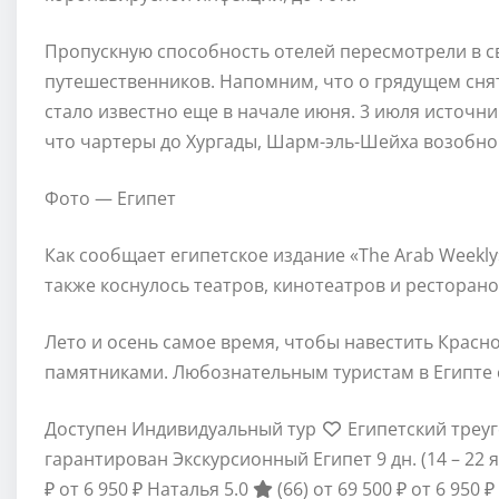
Пропускную способность отелей пересмотрели в с
путешественников. Напомним, что о грядущем сня
стало известно еще в начале июня. 3 июля источн
что чартеры до Хургады, Шарм-эль-Шейха возобно
Фото — Египет
Как сообщает египетское издание «The Arab Weekl
также коснулось театров, кинотеатров и ресторано
Лето и осень самое время, чтобы навестить Крас
памятниками. Любознательным туристам в Египте 
Доступен Индивидуальный тур
Египетский треуг
гарантирован Экскурсионный Египет
9 дн.
(14 – 22
₽
от 6 950 ₽
Наталья 5.0
(66)
от 69 500 ₽
от 6 950 ₽