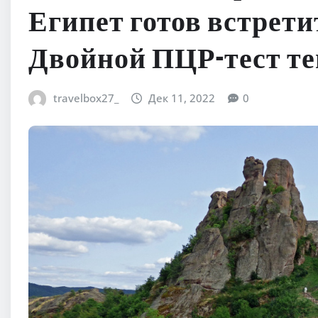
Египет готов встрети
Двойной ПЦР-тест те
travelbox27_
Дек 11, 2022
0