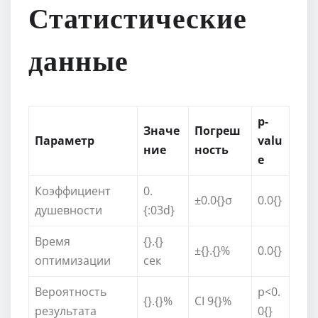
Статистические
данные
p-
Значе
Погреш
Параметр
valu
ние
ность
e
Коэффициент
0.
±0.0{}σ
0.0{}
душевности
{:03d}
Время
{}.{}
±{}.{}%
0.0{}
оптимизации
сек
Вероятность
p<0.
{}.{}%
CI 9{}%
результата
0{}