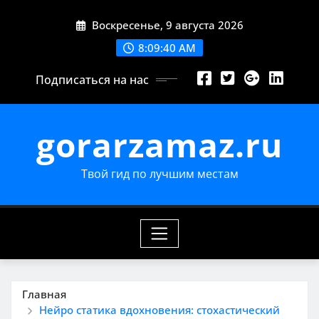
Перейти
Воскресенье, 9 августа 2026
к
содержимому
8:09:41 AM
Подписаться на нас
gorarzamaz.ru
Твой гид по лучшим местам
Главная
Нейро статика вдохновения: стохастический