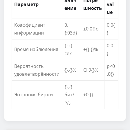
Знач
Погре
Параметр
val
ение
шность
ue
Коэффициент
0.
0.0{
±0.0{}σ
информации
{:03d}
}
{}.{}
0.0{
Время наблюдения
±{}.{}%
сек
}
Вероятность
p<0
{}.{}%
CI 9{}%
удовлетворённости
.0{}
{}.{}
Энтропия биржи
бит/
±0.{}
–
ед.