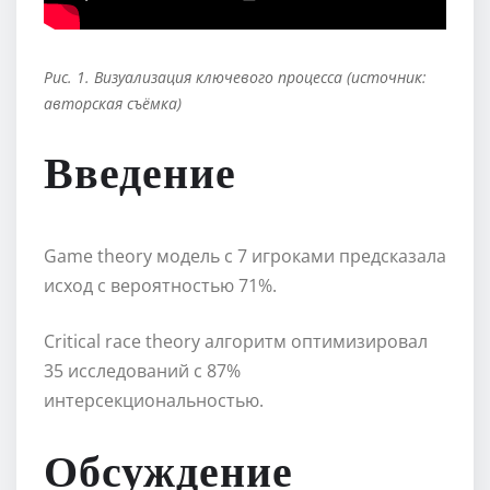
Рис. 1. Визуализация ключевого процесса (источник:
авторская съёмка)
Введение
Game theory модель с 7 игроками предсказала
исход с вероятностью 71%.
Critical race theory алгоритм оптимизировал
35 исследований с 87%
интерсекциональностью.
Обсуждение