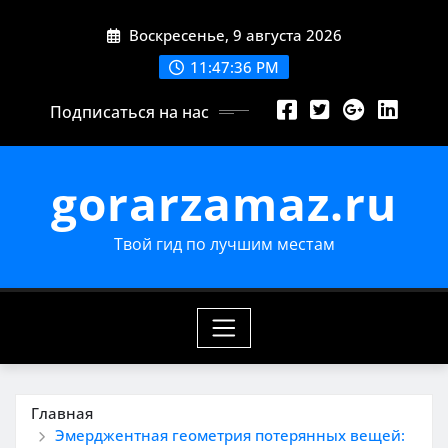
Перейти
Воскресенье, 9 августа 2026
к
содержимому
11:47:37 PM
Подписаться на нас
gorarzamaz.ru
Твой гид по лучшим местам
Главная
Эмерджентная геометрия потерянных вещей: