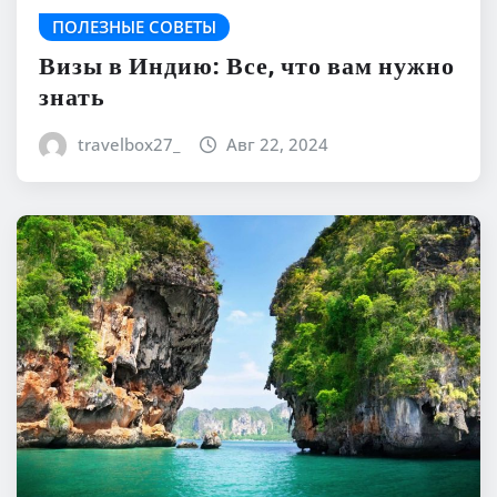
ПОЛЕЗНЫЕ СОВЕТЫ
Визы в Индию: Все, что вам нужно
знать
travelbox27_
Авг 22, 2024