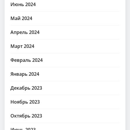
Июнь 2024
Май 2024
Апрель 2024
Март 2024
Февраль 2024
Январь 2024
Декабрь 2023
Ноябрь 2023
Октябрь 2023
Июнь 2023