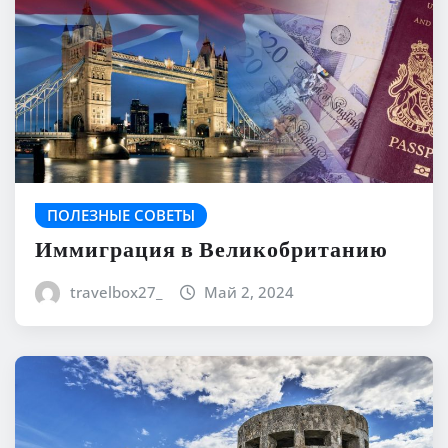
ПОЛЕЗНЫЕ СОВЕТЫ
Иммиграция в Великобританию
travelbox27_
Май 2, 2024