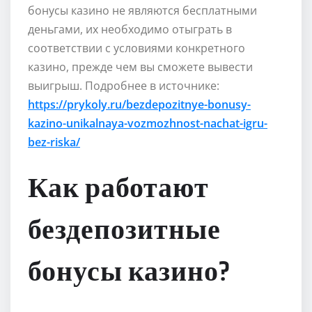
бонусы казино не являются бесплатными
деньгами, их необходимо отыграть в
соответствии с условиями конкретного
казино, прежде чем вы сможете вывести
выигрыш. Подробнее в источнике:
https://prykoly.ru/bezdepozitnye-bonusy-
kazino-unikalnaya-vozmozhnost-nachat-igru-
bez-riska/
Как работают
бездепозитные
бонусы казино?