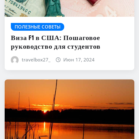
ПОЛЕЗНЫЕ СОВЕТЫ
Виза F1 в США: Пошаговое
руководство для студентов
travelbox27_
Июн 17, 2024