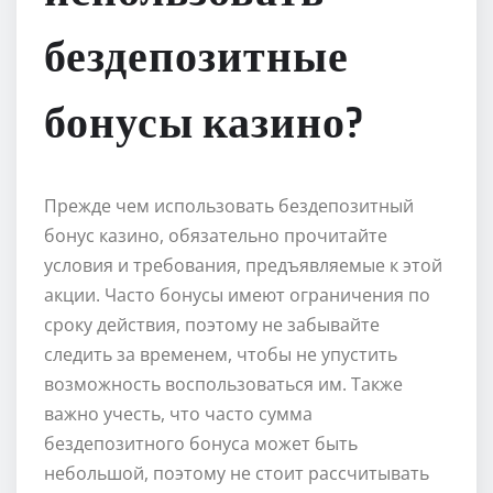
бездепозитные
бонусы казино?
Прежде чем использовать бездепозитный
бонус казино, обязательно прочитайте
условия и требования, предъявляемые к этой
акции. Часто бонусы имеют ограничения по
сроку действия, поэтому не забывайте
следить за временем, чтобы не упустить
возможность воспользоваться им. Также
важно учесть, что часто сумма
бездепозитного бонуса может быть
небольшой, поэтому не стоит рассчитывать