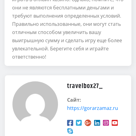
они не являются бесплатными деньгами и
требуют выполнения определенных условий.
Правильно использованные, они могут стать
отличным способом увеличить вашу
выигрышную сумму и сделать игру еще более
увлекательной. Берегите себя и играйте
ответственно!
travelbox27_
Сайт:
https://gorarzamaz.ru