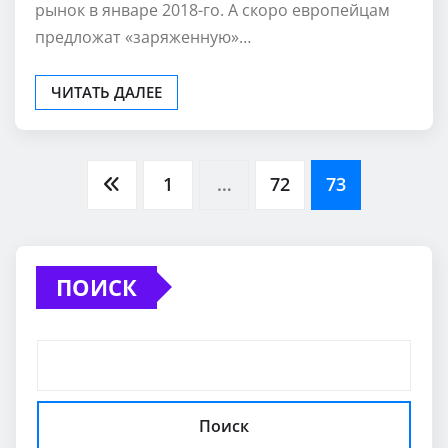
именуют Fastback, вышел на «старосветский»
рынок в январе 2018-го. А скоро европейцам
предложат «заряженную»…
ЧИТАТЬ ДАЛЕЕ
Пагинация
1
…
72
73
записей
ПОИСК